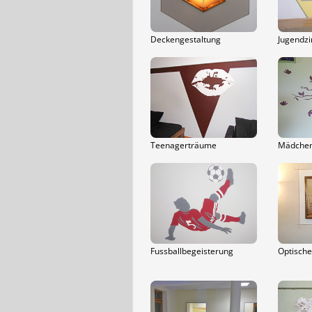
Deckengestaltung
Jugendz
Teenagerträume
Mädche
Fussballbegeisterung
Optisch